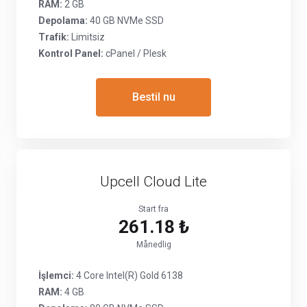
RAM:
2 GB
Depolama:
40 GB NVMe SSD
Trafik:
Limitsiz
Kontrol Panel:
cPanel / Plesk
Bestil nu
Upcell Cloud Lite
Start fra
261.18 ₺
Månedlig
İşlemci:
4 Core Intel(R) Gold 6138
RAM:
4 GB