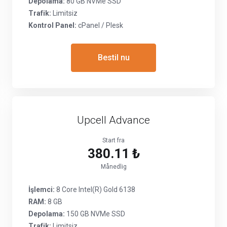
Depolama:
80 GB NVMe SSD
Trafik:
Limitsiz
Kontrol Panel:
cPanel / Plesk
Bestil nu
Upcell Advance
Start fra
380.11 ₺
Månedlig
İşlemci:
8 Core Intel(R) Gold 6138
RAM:
8 GB
Depolama:
150 GB NVMe SSD
Trafik:
Limitsiz