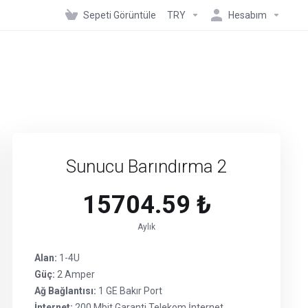
Sepeti Görüntüle
TRY
Hesabım
Sunucu Barındırma 2
15704.59 ₺
Aylık
Alan:
1-4U
Güç:
2 Amper
Ağ Bağlantısı:
1 GE Bakır Port
İnternet:
200 Mbit Garanti Telekom İnternet