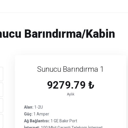
nucu Barındırma/Kabin
Sunucu Barındırma 1
9279.79 ₺
Aylık
Alan:
1-2U
Güç:
1 Amper
Ağ Bağlantısı:
1 GE Bakır Port
İnternet:
100 Mbit Garanti Telekom İnternet