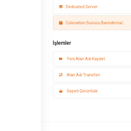
Dedicated Server
Colocation Sunucu Barındırma/Kabin
İşlemler
Yeni Alan Adı Kaydet
Alan Adı Transferi
Sepeti Görüntüle