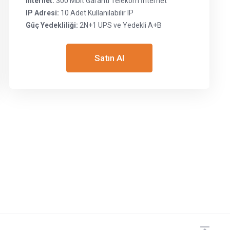
İnternet:
300 Mbit Garanti Telekom İnternet
IP Adresi:
10 Adet Kullanılabilir IP
Güç Yedekliliği:
2N+1 UPS ve Yedekli A+B
Satın Al