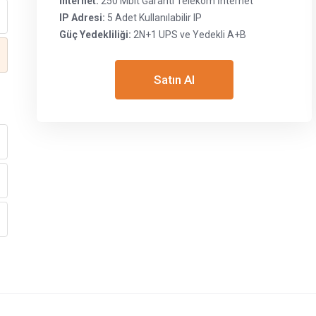
İnternet:
250 Mbit Garanti Telekom İnternet
IP Adresi:
5 Adet Kullanılabilir IP
Güç Yedekliliği:
2N+1 UPS ve Yedekli A+B
Satın Al