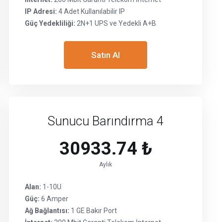
IP Adresi:
4 Adet Kullanılabilir IP
Güç Yedekliliği:
2N+1 UPS ve Yedekli A+B
Satın Al
Sunucu Barındırma 4
30933.74 ₺
Aylık
Alan:
1-10U
Güç:
6 Amper
Ağ Bağlantısı:
1 GE Bakır Port