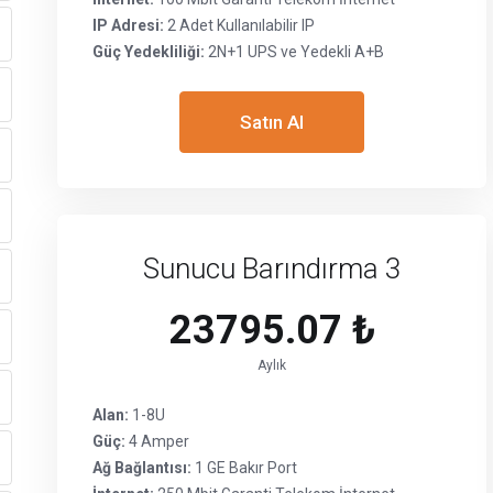
IP Adresi:
2 Adet Kullanılabilir IP
Güç Yedekliliği:
2N+1 UPS ve Yedekli A+B
Satın Al
Sunucu Barındırma 3
23795.07 ₺
Aylık
Alan:
1-8U
Güç:
4 Amper
Ağ Bağlantısı:
1 GE Bakır Port