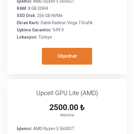
İşlemci:
AMD Ryzen 5 5600GT
RAM:
8 GB DDR4
SSD Disk:
256 GB NVMe
Ekran Kartı:
Dahili Radeon Vega 7 Grafik
Uptime Garantisi:
%99.9
Lokasyon:
Türkiye
Objednat
Upcell GPU Lite (AMD)
2500.00 ₺
Měsíčně
İşlemci:
AMD Ryzen 5 5600GT