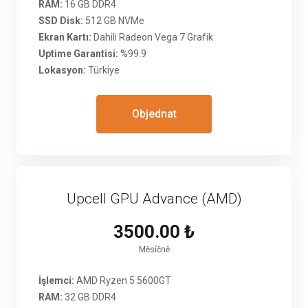
RAM:
16 GB DDR4
SSD Disk:
512 GB NVMe
Ekran Kartı:
Dahili Radeon Vega 7 Grafik
Uptime Garantisi:
%99.9
Lokasyon:
Türkiye
Objednat
Upcell GPU Advance (AMD)
3500.00 ₺
Měsíčně
İşlemci:
AMD Ryzen 5 5600GT
RAM:
32 GB DDR4