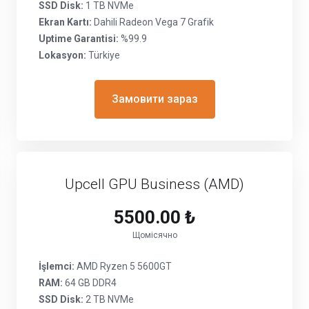
SSD Disk:
1 TB NVMe
Ekran Kartı:
Dahili Radeon Vega 7 Grafik
Uptime Garantisi:
%99.9
Lokasyon:
Türkiye
Замовити зараз
Upcell GPU Business (AMD)
5500.00 ₺
Щомісячно
İşlemci:
AMD Ryzen 5 5600GT
RAM:
64 GB DDR4
SSD Disk:
2 TB NVMe