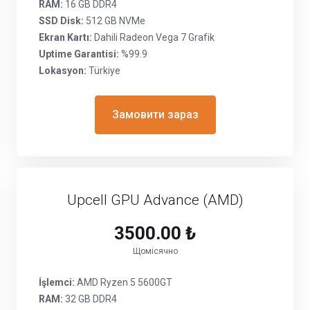
RAM:
16 GB DDR4
SSD Disk:
512 GB NVMe
Ekran Kartı:
Dahili Radeon Vega 7 Grafik
Uptime Garantisi:
%99.9
Lokasyon:
Türkiye
Замовити зараз
Upcell GPU Advance (AMD)
3500.00 ₺
Щомісячно
İşlemci:
AMD Ryzen 5 5600GT
RAM:
32 GB DDR4