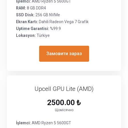
İşlemci:
AMD Ryzen 5 5600GT
RAM:
8 GB DDR4
SSD Disk:
256 GB NVMe
Ekran Kartı:
Dahili Radeon Vega 7 Grafik
Uptime Garantisi:
%99.9
Lokasyon:
Türkiye
Замовити зараз
Upcell GPU Lite (AMD)
2500.00 ₺
Щомісячно
İşlemci:
AMD Ryzen 5 5600GT